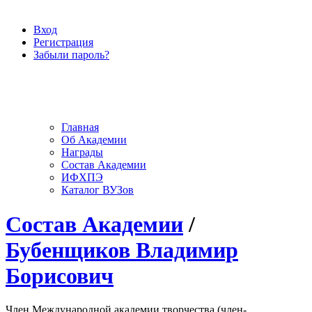
Вход
Регистрация
Забыли пароль?
Главная
Об Академии
Награды
Состав Академии
ИФХПЭ
Каталог ВУЗов
Состав Академии
/
Бубенщиков Владимир
Борисович
Член Международной академии творчества (член-