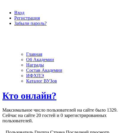
Вход
Регистрация
Забыли пароль?
Главная
Об Академии
Награды
Состав Академии
ИФХПЭ
Каталог ВУЗов
Кто онлайн?
Максимальное число пользователей на сайте было 1329.
Сейчас на сайте 20 гостей и 0 зарегистрированных
пользователей.
Пользователь
Группа
Страна
Последний просмотр