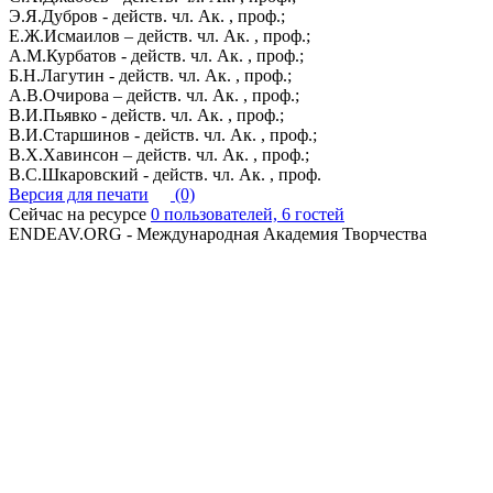
Э.Я.Дубров - действ. чл. Ак. , проф.;
Е.Ж.Исмаилов – действ. чл. Ак. , проф.;
А.М.Курбатов - действ. чл. Ак. , проф.;
Б.Н.Лагутин - действ. чл. Ак. , проф.;
А.В.Очирова – действ. чл. Ак. , проф.;
В.И.Пьявко - действ. чл. Ак. , проф.;
В.И.Старшинов - действ. чл. Ак. , проф.;
В.Х.Хавинсон – действ. чл. Ак. , проф.;
В.С.Шкаровский - действ. чл. Ак. , проф.
Версия для печати
(0)
Сейчас на ресурсе
0 пользователей, 6 гостей
ENDEAV.ORG - Международная Академия Творчества